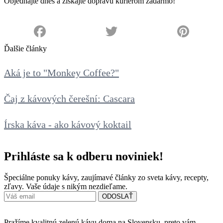
Objednajte dnes a získajte dopravu kuriérom zadarmo!
PREJSŤ DO E-SHOPU
Facebook
Twitter
Pinterest
Ďalšie články
Aká je to "Monkey Coffee?"
Čaj z kávových čerešní: Cascara
Írska káva - ako kávový koktail
Prihláste sa k odberu noviniek!
Špeciálne ponuky kávy, zaujímavé články zo sveta kávy, recepty,
zľavy. Vaše údaje s nikým nezdieľame.
Pražíme kvalitnú zelenú kávu doma na Slovensku, preto vám