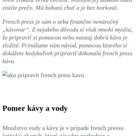
zistíte prečo. Má bohatú chuť a je bez horkosti.
French press je sám o seba finančne nenáročný
„kávovar“. Z nejakého dôvodu si však mnohí myslia,
že pripraviť si pomocou neho naozaj dobrú kávu je
zložité.
Prinášame vám návod, pomocou ktorého si
dokážete kedykoľvek pripraviť dokonalú french press
kávu.
Pomer kávy a vody
Množstvo vody a kávy je v prípade french pressu
kritický okamih, ktorý zásadne rozhoduje o