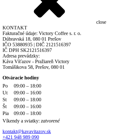
close
KONTAKT
Fakturačné údaje: Victory Coffee s. r. o.
Dúbravská 18, 080 01 Prešov
IČO 53880935 | DIČ 2121516397
IČ DPH SK2121516397
Adresa prevádzky:
Káva Víťazov - Pražiareň Victory
Tomášikova 58, Prešov, 080 01
Otváracie hodiny
Po
09:00 – 18:00
Ut
09:00 – 16:00
St
09:00 – 18:00
Št
09:00 – 16:00
Pia
09:00 – 18:00
Víkendy a sviatky:
zatvorené
kontakt@kavavitazov.sk
+421 948 989 090