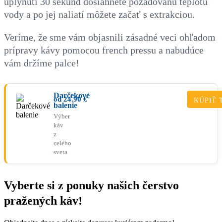
uplynutí 30 sekúnd dosiahnete požadovanú teplotu
vody a po jej naliatí môžete začať s extrakciou.
Veríme, že sme vám objasnili zásadné veci ohľadom
prípravy kávy pomocou french pressu a nabudúce
vám držíme palce!
Darčekové
od
24.90
€
KÚPIŤ 
balenie
Výber
káv
z
celého
sveta
Vyberte si z ponuky našich čerstvo
pražených káv!