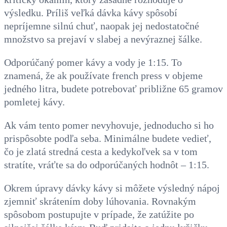
výsledku. Príliš veľká dávka kávy spôsobí
nepríjemne silnú chuť, naopak jej nedostatočné
množstvo sa prejaví v slabej a nevýraznej šálke.
Odporúčaný pomer kávy a vody je 1:15. To
znamená, že ak používate french press v objeme
jedného litra, budete potrebovať približne 65 gramov
pomletej kávy.
Ak vám tento pomer nevyhovuje, jednoducho si ho
prispôsobte podľa seba. Minimálne budete vedieť,
čo je zlatá stredná cesta a kedykoľvek sa v tom
stratíte, vráťte sa do odporúčaných hodnôt – 1:15.
Okrem úpravy dávky kávy si môžete výsledný nápoj
zjemniť skrátením doby lúhovania. Rovnakým
spôsobom postupujte v prípade, že zatúžite po