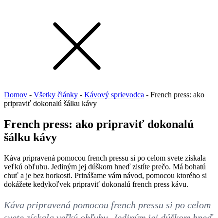
Domov
-
Všetky články
-
Kávový sprievodca
-
French press: ako
pripraviť dokonalú šálku kávy
French press: ako pripraviť dokonalú
šálku kávy
Káva pripravená pomocou french pressu si po celom svete získala
veľkú obľubu. Jediným jej dúškom hneď zistíte prečo. Má bohatú
chuť a je bez horkosti. Prinášame vám návod, pomocou ktorého si
dokážete kedykoľvek pripraviť dokonalú french press kávu.
Káva pripravená pomocou french pressu si po celom
svete získala veľkú obľubu. Jediným jej dúškom hneď