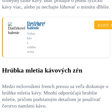
silnejšej šálke kávy. Buď pridajte o jednu lyžičku
kávy viac, alebo ju nechajte lúhovať o minútu dlhšie.
Darčekové
od
24.90
€
KÚPIŤ 
balenie
Výber
káv
z
celého
sveta
Hrúbka mletia kávových zŕn
Medzi milovníkmi french pressu sa veľa diskutuje o
hrúbke mletia kávy. Mnohí odporúčajú hrubšie
mletie, pričom podstatným detailom je používať
čerstvo namletú kávu.