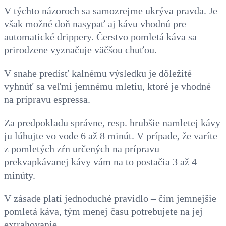
V týchto názoroch sa samozrejme ukrýva pravda. Je
však možné doň nasypať aj kávu vhodnú pre
automatické drippery. Čerstvo pomletá káva sa
prirodzene vyznačuje väčšou chuťou.
V snahe predísť kalnému výsledku je dôležité
vyhnúť sa veľmi jemnému mletiu, ktoré je vhodné
na prípravu espressa.
Za predpokladu správne, resp. hrubšie namletej kávy
ju lúhujte vo vode 6 až 8 minút. V prípade, že varíte
z pomletých zŕn určených na prípravu
prekvapkávanej kávy vám na to postačia 3 až 4
minúty.
V zásade platí jednoduché pravidlo – čím jemnejšie
pomletá káva, tým menej času potrebujete na jej
extrahovanie.