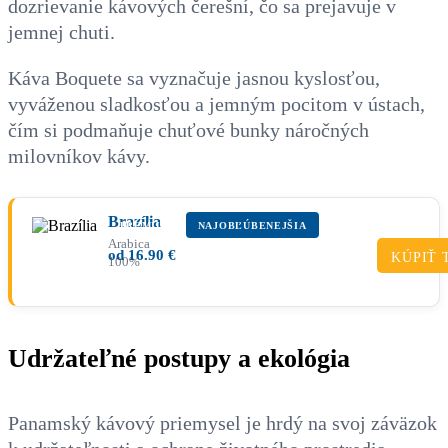
dozrievanie kávových čerešní, čo sa prejavuje v
jemnej chuti.
Káva Boquete sa vyznačuje jasnou kyslosťou,
vyváženou sladkosťou a jemným pocitom v ústach,
čím si podmaňuje chuťové bunky náročných
milovníkov kávy.
Brazília
PRÉMIUM
NAJOBĽÚBENEJŠIA
Arabica
od
16.90
€
KÚPIŤ 
100%
Udržateľné postupy a ekológia
Panamský kávový priemysel je hrdý na svoj záväzok