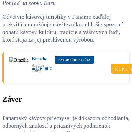
Pohľad na sopku Baru
Odvetvie kávovej turistiky v Paname naďalej
prekvitá a umožňuje návštevníkom hlbšie spoznať
bohatú kávovú kultúru, tradície a vášnivých ľudí,
ktorí stoja za jej preslávenou výrobou.
Brazília
PRÉMIUM
NAJOBĽÚBENEJŠIA
Arabica
od
16.90
€
KÚPIŤ 
100%
Záver
Panamský kávový priemysel je dôkazom odhodlania,
odborných znalostí a priaznivých podmienok