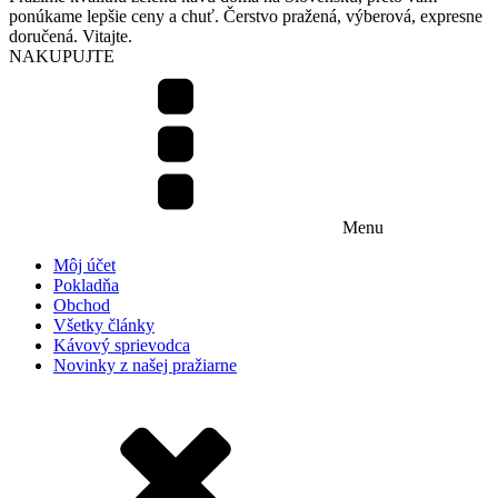
ponúkame lepšie ceny a chuť. Čerstvo pražená, výberová, expresne
doručená. Vitajte.
NAKUPUJTE
Menu
Môj účet
Pokladňa
Obchod
Všetky články
Kávový sprievodca
Novinky z našej pražiarne