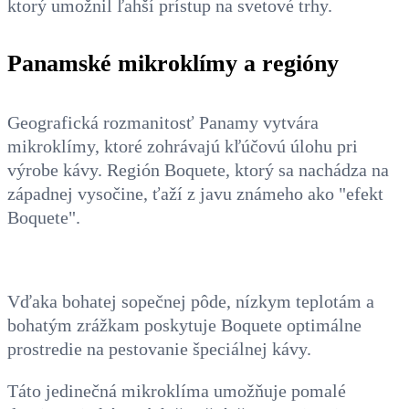
ktorý umožnil ľahší prístup na svetové trhy.
Panamské mikroklímy a regióny
Geografická rozmanitosť Panamy vytvára
mikroklímy, ktoré zohrávajú kľúčovú úlohu pri
výrobe kávy. Región Boquete, ktorý sa nachádza na
západnej vysočine, ťaží z javu známeho ako "efekt
Boquete".
Vďaka bohatej sopečnej pôde, nízkym teplotám a
bohatým zrážkam poskytuje Boquete optimálne
prostredie na pestovanie špeciálnej kávy.
Táto jedinečná mikroklíma umožňuje pomalé