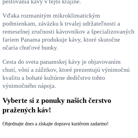
pestovania kávy v tejto krajine.
Vďaka rozmanitým mikroklimatickým
podmienkam, záväzku k trvalej udržateľnosti a
remeselnej zručnosti kávovníkov a špecializovaných
fariem Panama produkuje kávy, ktoré skutočne
očaria chuťové bunky.
Cesta do sveta panamskej kávy je objavovaním
chutí, vôní a zážitkov, ktoré prezentujú výnimočnú
kvalitu a bohaté kultúrne dedičstvo tohto
výnimočného nápoja.
Vyberte si z ponuky našich čerstvo
pražených káv!
Objednajte dnes a získajte dopravu kuriérom zadarmo!
PREJSŤ DO E-SHOPU