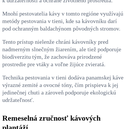
k udržateľnosti a ochrane životného prostredia.
Mnohí pestovatelia kávy v tomto regióne využívajú
metódy pestovania v tieni, kde sa kávovníku darí
pod ochranným baldachýnom pôvodných stromov.
Tento prístup nielenže chráni kávovníky pred
nadmerným slnečným žiarením, ale tiež podporuje
biodiverzitu tým, že zachováva prirodzené
prostredie pre vtáky a voľne žijúce zvieratá.
Technika pestovania v tieni dodáva panamskej káve
výrazné zemité a ovocné tóny, čím prispieva k jej
jedinečnej chuti a zároveň podporuje ekologickú
udržateľnosť.
Remeselná zručnosť kávových
plantáží