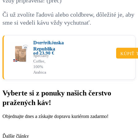
vždy pripravená! (preč)
Či už zvolíte ľadovú alebo coldbrew, dôležité je, aby
sme si vedeli kávu vždy vychutnať.
Dominikánska
SUPERIOR
Republika
od
23.90
€
KÚPIŤ 
Specialty
Coffee,
100%
Arabica
Vyberte si z ponuky našich čerstvo
pražených káv!
Objednajte dnes a získajte dopravu kuriérom zadarmo!
PREJSŤ DO E-SHOPU
Ďalšie články