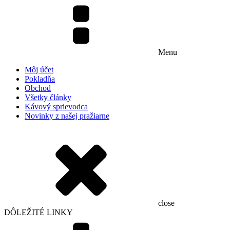
Menu
Môj účet
Pokladňa
Obchod
Všetky články
Kávový sprievodca
Novinky z našej pražiarne
close
DÔLEŽITÉ LINKY