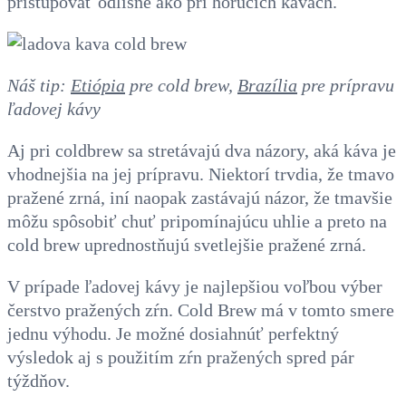
pristupovať odlišne ako pri horúcich kávach.
Náš tip:
Etiópia
pre cold brew,
Brazília
pre
prípravu
ľadovej kávy
Aj pri coldbrew sa stretávajú dva názory, aká káva je
vhodnejšia na jej prípravu. Niektorí trvdia, že tmavo
pražené zrná, iní naopak zastávajú názor, že tmavšie
môžu spôsobiť chuť pripomínajúcu uhlie a preto na
cold brew uprednostňujú svetlejšie pražené zrná.
V prípade ľadovej kávy je najlepšiou voľbou výber
čerstvo pražených zŕn.
Cold Brew má v tomto smere
jednu výhodu. Je možné dosiahnúť perfektný
výsledok aj s použitím zŕn pražených spred pár
týždňov.