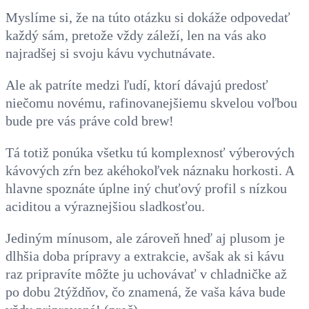
Myslíme si, že na túto otázku si dokáže odpovedať
každý sám, pretože vždy záleží, len na vás ako
najradšej si svoju kávu vychutnávate.
Ale ak patríte medzi ľudí, ktorí dávajú predosť
niečomu novému, rafinovanejšiemu skvelou voľbou
bude pre vás práve cold brew!
Tá totiž ponúka všetku tú komplexnosť výberových
kávových zŕn bez akéhokoľvek náznaku horkosti. A
hlavne spoznáte úplne iný chuťový profil s nízkou
aciditou a výraznejšiou sladkosťou.
Jediným mínusom, ale zároveň hneď aj plusom je
dlhšia doba prípravy a extrakcie, avšak ak si kávu
raz pripravíte môžte ju uchovávať v chladničke až
po dobu 2týždňov, čo znamená, že vaša káva bude