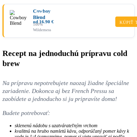
Cowboy
PRÉMIUM
Blend
od
16.90
€
KÚPIŤ 
100%
Wilderness
Recept na jednoduchú prípravu cold
brew
Na prípravu nepotrebujete naozaj žiadne špeciálne
zariadenie. Dokonca aj bez French Pressu sa
zaobídete a jednoducho si ju pripravíte doma!
Budete potrebovať:
sklenenú nádobu s uzatvárateľným vrchom
kvalitnú na hrubo namletú kávu, odporúčaný pomer kávy k
vode je 1:4 (samozrejme, pomer si viete upraviť aj podľa