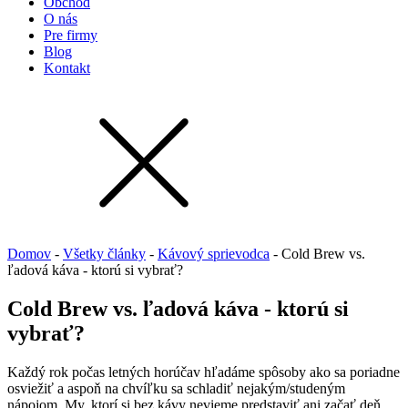
Obchod
O nás
Pre firmy
Blog
Kontakt
Domov
-
Všetky články
-
Kávový sprievodca
-
Cold Brew vs.
ľadová káva - ktorú si vybrať?
Cold Brew vs. ľadová káva - ktorú si
vybrať?
Každý rok počas letných horúčav hľadáme spôsoby ako sa poriadne
osviežiť a aspoň na chvíľku sa schladiť nejakým/studeným
nápojom. My, ktorí si bez kávy nevieme predstaviť ani začať deň,