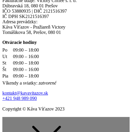
Fakturačné údaje: Victory Coffee s. r. o.
Dúbravská 18, 080 01 Prešov
IČO 53880935 | DIČ 2121516397
IČ DPH SK2121516397
Adresa prevádzky:
Káva Víťazov - Pražiareň Victory
Tomášikova 58, Prešov, 080 01
Otváracie hodiny
Po
09:00 – 18:00
Ut
09:00 – 16:00
St
09:00 – 18:00
Št
09:00 – 16:00
Pia
09:00 – 18:00
Víkendy a sviatky:
zatvorené
kontakt@kavavitazov.sk
+421 948 989 090
Copyright © Káva Víťazov 2023