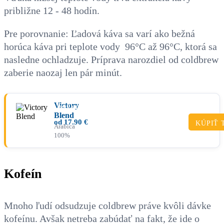
približne 12 - 48 hodín.
Pre porovnanie: Ľadová káva sa varí ako bežná
horúca káva pri teplote vody 96°C až 96°C, ktorá sa
nasledne ochladzuje. Príprava narozdiel od coldbrew
zaberie naozaj len pár minút.
Victory
PRÉMIUM
Blend
od
17.90
€
KÚPIŤ 
Arabica
100%
Kofeín
Mnoho ľudí odsudzuje coldbrew práve kvôli dávke
kofeínu. Avšak netreba zabúdať na fakt, že ide o