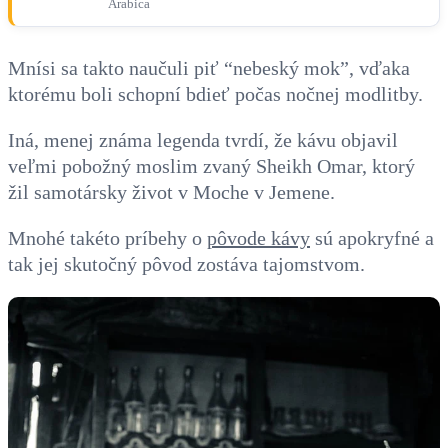
Arabica
Mnísi sa takto naučuli piť “nebeský mok”, vďaka
ktorému boli schopní bdieť počas nočnej modlitby.
Iná, menej známa legenda tvrdí, že kávu objavil
veľmi pobožný moslim zvaný Sheikh Omar, ktorý
žil samotársky život v Moche v Jemene.
Mnohé takéto príbehy o
pôvode kávy
sú apokryfné a
tak jej skutočný pôvod zostáva tajomstvom.