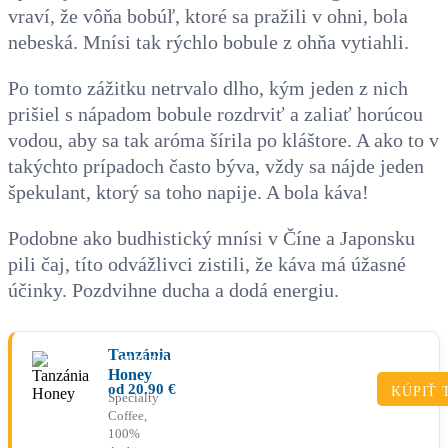
vraví, že vôňa bobúľ, ktoré sa pražili v ohni, bola
nebeská. Mnísi tak rýchlo bobule z ohňa vytiahli.
Po tomto zážitku netrvalo dlho, kým jeden z nich
prišiel s nápadom bobule rozdrviť a zaliať horúcou
vodou, aby sa tak aróma šírila po kláštore. A ako to v
takýchto prípadoch často býva, vždy sa nájde jeden
špekulant, ktorý sa toho napije. A bola káva!
Podobne ako budhistický mnísi v Číne a Japonsku
pili čaj, títo odvážlivci zistili, že káva má úžasné
účinky. Pozdvihne ducha a dodá energiu.
Tanzánia
SUPERIOR
Honey
od
20.90
€
KÚPIŤ 
Specialty
Coffee,
100%