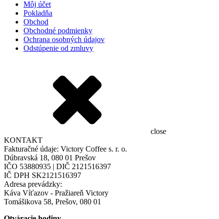
Môj účet
Pokladňa
Obchod
Obchodné podmienky
Ochrana osobných údajov
Odstúpenie od zmluvy
close
KONTAKT
Fakturačné údaje: Victory Coffee s. r. o.
Dúbravská 18, 080 01 Prešov
IČO 53880935 | DIČ 2121516397
IČ DPH SK2121516397
Adresa prevádzky:
Káva Víťazov - Pražiareň Victory
Tomášikova 58, Prešov, 080 01
Otváracie hodiny