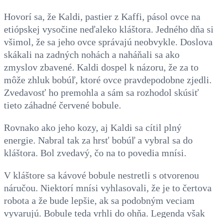
Hovorí sa, že Kaldi, pastier z Kaffi, pásol ovce na
etiópskej vysočine neďaleko kláštora. Jedného dňa si
všimol, že sa jeho ovce správajú neobvykle. Doslova
skákali na zadných nohách a naháňali sa ako
zmyslov zbavené. Kaldi dospel k názoru, že za to
môže zhluk bobúľ, ktoré ovce pravdepodobne zjedli.
Zvedavosť ho premohla a sám sa rozhodol skúsiť
tieto záhadné červené bobule.
Rovnako ako jeho kozy, aj Kaldi sa cítil plný
energie. Nabral tak za hrsť bobúľ a vybral sa do
kláštora. Bol zvedavý, čo na to povedia mnísi.
V kláštore sa kávové bobule nestretli s otvorenou
náručou. Niektorí mnísi vyhlasovali, že je to čertova
robota a že bude lepšie, ak sa podobným veciam
vyvarujú. Bobule teda vrhli do ohňa. Legenda však