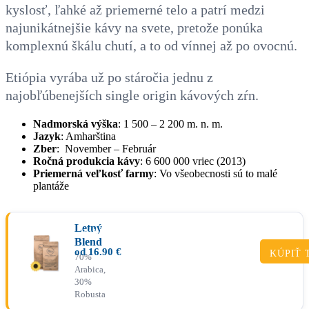
kyslosť, ľahké až priemerné telo a patrí medzi
najunikátnejšie kávy na svete, pretože ponúka
komplexnú škálu chutí, a to od vínnej až po ovocnú.
Etiópia vyrába už po stáročia jednu z
najobľúbenejších single origin kávových zŕn.
Nadmorská výška
: 1 500 – 2 200 m. n. m.
Jazyk
: Amharština
Zber
: November – Február
Ročná produkcia kávy
: 6 600 000 vriec (2013)
Priemerná veľkosť farmy
: Vo všeobecnosti sú to malé
plantáže
Letný
ZÁKLADNÁ
Blend
od
16.90
€
KÚPIŤ 
70%
Arabica,
30%
Robusta