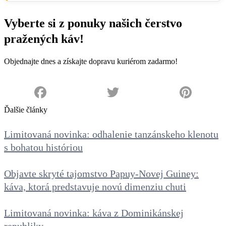
Vyberte si z ponuky našich čerstvo
pražených káv!
Objednajte dnes a získajte dopravu kuriérom zadarmo!
PREJSŤ DO E-SHOPU
Facebook
Twitter
Pinterest
Ďalšie články
Limitovaná novinka: odhalenie tanzánskeho klenotu
s bohatou históriou
Objavte skryté tajomstvo Papuy-Novej Guiney:
káva, ktorá predstavuje novú dimenziu chuti
Limitovaná novinka: káva z Dominikánskej
republiky