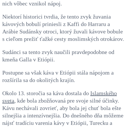
nich vôbec vznikol nápoj.
Niektorí historici tvrdia, že tento zvyk žuvania
kávových bobulí priniesli z Kaffi do Harraru a
Arábie Sudánsky otroci, ktorý žuvali kávove bobule
s cieľom prežiť ťažké cesty moslimských otrokárov.
Sudánci sa tento zvyk naučili pravdepodobne od
kmeňa Galla v Etiópii.
Postupne sa však káva v Etiópii stála nápojom a
rozšírila sa do okolitých krajín.
Okolo 13. storočia sa káva dostala do
Islamského
sveta
, kde bola zbožňovaná pre svoje silné účinky.
Kávu nechávali zovrieť, aby bola jej chuť bola ešte
silnejšia a intenzívnejšia. Do dnešného dňa môžeme
nájsť tradíciu varenia kávy v Etiópii, Turecku a