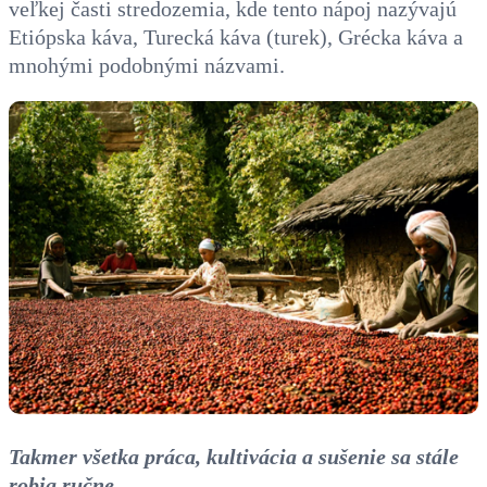
veľkej časti stredozemia, kde tento nápoj nazývajú
Etiópska káva, Turecká káva (turek), Grécka káva a
mnohými podobnými názvami.
Takmer všetka práca, kultivácia a sušenie sa stále
robia ručne