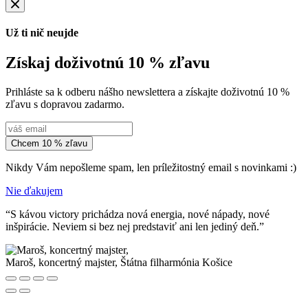
Už ti nič neujde
Získaj doživotnú 10 % zľavu
Prihláste sa k odberu nášho newslettera a získajte doživotnú 10 %
zľavu s dopravou zadarmo.
Chcem 10 % zľavu
Nikdy Vám nepošleme spam, len príležitostný email s novinkami :)
Nie ďakujem
“S kávou victory prichádza nová energia, nové nápady, nové
inšpirácie. Neviem si bez nej predstaviť ani len jediný deň.”
Maroš, koncertný majster,
Štátna filharmónia Košice