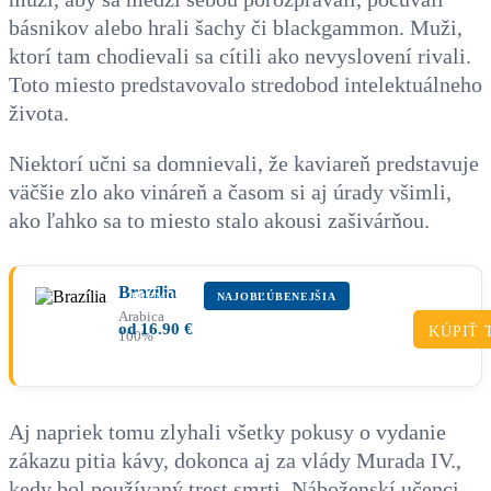
básnikov alebo hrali šachy či blackgammon. Muži,
ktorí tam chodievali sa cítili ako nevyslovení rivali.
Toto miesto predstavovalo stredobod intelektuálneho
života.
Niektorí učni sa domnievali, že kaviareň predstavuje
väčšie zlo ako vináreň a časom si aj úrady všimli,
ako ľahko sa to miesto stalo akousi zašivárňou.
Brazília
PRÉMIUM
NAJOBĽÚBENEJŠIA
Arabica
od
16.90
€
KÚPIŤ 
100%
Aj napriek tomu zlyhali všetky pokusy o vydanie
zákazu pitia kávy, dokonca aj za vlády Murada IV.,
kedy bol používaný trest smrti. Náboženskí učenci