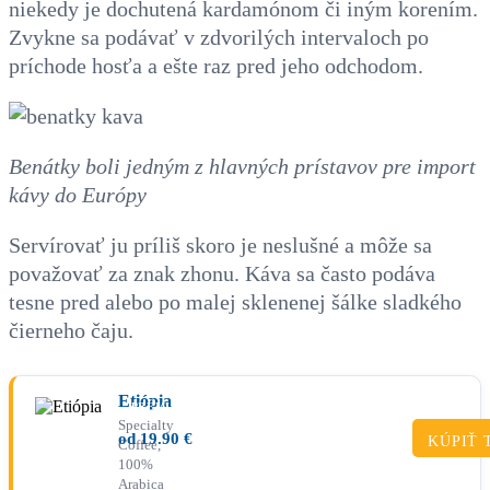
niekedy je dochutená kardamónom či iným korením.
Zvykne sa podávať v zdvorilých intervaloch po
príchode hosťa a ešte raz pred jeho odchodom.
Benátky boli jedným z hlavných prístavov pre import
kávy do Európy
Servírovať ju príliš skoro je neslušné a môže sa
považovať za znak zhonu. Káva sa často podáva
tesne pred alebo po malej sklenenej šálke sladkého
čierneho čaju.
Etiópia
PRÉMIUM
Specialty
od
19.90
€
KÚPIŤ 
Coffee,
100%
Arabica