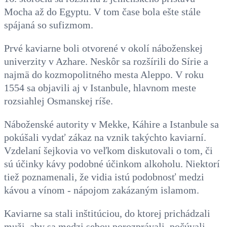
Mocha až do Egyptu. V tom čase bola ešte stále
spájaná so sufizmom.
Prvé kaviarne boli otvorené v okolí náboženskej
univerzity v Azhare. Neskôr sa rozšírili do Sírie a
najmä do kozmopolitného mesta Aleppo. V roku
1554 sa objavili aj v Istanbule, hlavnom meste
rozsiahlej Osmanskej ríše.
Náboženské autority v Mekke, Káhire a Istanbule sa
pokúšali vydať zákaz na vznik takýchto kaviarní.
Vzdelaní šejkovia vo veľkom diskutovali o tom, či
sú účinky kávy podobné účinkom alkoholu. Niektorí
tiež poznamenali, že vidia istú podobnosť medzi
kávou a vínom - nápojom zakázaným islamom.
Kaviarne sa stali inštitúciou, do ktorej prichádzali
muži, aby sa medzi sebou porozprávali, počúvali