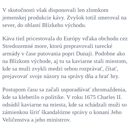
V skutočnosti však disponovali len zlomkom
jemenskej produkcie kávy. Zvyšok totiž smeroval na
sever, do oblastí Blízkeho východu.
Káva tiež pricestovala do Európy vďaka obchodu cez
Stredozemné more, ktorú prepravovali turecké
armády v čase putovania popri Dunaji. Podobne ako
na Blízkom východe, aj tu sa kaviarne stali miestom,
kde sa muži zvykli medzi sebou rozprávať, čítať,
prejavovať svoje názory na správy dňa a hrať hry.
Postupom času sa začali usporadúvať zhromaždenia,
kde sa klebetilo o politike. V roku 1675 Charles II.
odsúdil kaviarne na miesta, kde sa schádzali muži so
zámienkou šíriť škandalózne správy o konaní Jeho
Veličenstva a jeho ministrov.