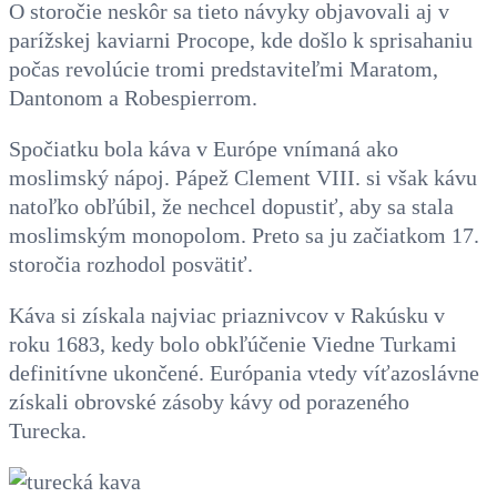
O storočie neskôr sa tieto návyky objavovali aj v
parížskej kaviarni Procope, kde došlo k sprisahaniu
počas revolúcie tromi predstaviteľmi Maratom,
Dantonom a Robespierrom.
Spočiatku bola káva v Európe vnímaná ako
moslimský nápoj. Pápež Clement VIII. si však kávu
natoľko obľúbil, že nechcel dopustiť, aby sa stala
moslimským monopolom. Preto sa ju začiatkom 17.
storočia rozhodol posvätiť.
Káva si získala najviac priaznivcov v Rakúsku v
roku 1683, kedy bolo obkľúčenie Viedne Turkami
definitívne ukončené. Európania vtedy víťazoslávne
získali obrovské zásoby kávy od porazeného
Turecka.