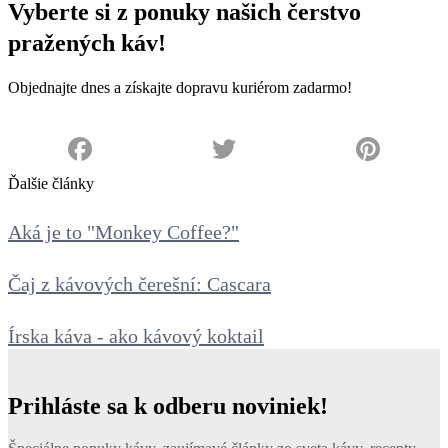
Vyberte si z ponuky našich čerstvo
pražených káv!
Objednajte dnes a získajte dopravu kuriérom zadarmo!
PREJSŤ DO E-SHOPU
Facebook
Twitter
Pinterest
Ďalšie články
Aká je to "Monkey Coffee?"
Čaj z kávových čerešní: Cascara
Írska káva - ako kávový koktail
Prihláste sa k odberu noviniek!