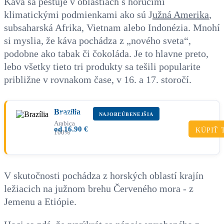
Káva sa pestuje v oblastiach s horúcimi
klimatickými podmienkami ako sú J
užná Amerika
,
subsaharská Afrika, Vietnam alebo Indonézia. Mnohí
si myslia, že káva pochádza z „nového sveta“,
podobne ako tabak či čokoláda. Je to hlavne preto,
lebo všetky tieto tri produkty sa tešili popularite
približne v rovnakom čase, v 16. a 17. storočí.
Brazília
PRÉMIUM
NAJOBĽÚBENEJŠIA
Arabica
od
16.90
€
KÚPIŤ 
100%
V skutočnosti pochádza z horských oblastí krajín
ležiacich na južnom brehu Červeného mora - z
Jemenu a Etiópie.