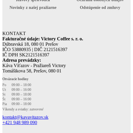
Novinky z našej pražiarne
Odstúpenie od zmluvy
KONTAKT
Fakturačné údaje: Victory Coffee s. r. o.
Dúbravská 18, 080 01 Prešov
IČO 53880935 | DIČ 2121516397
IČ DPH SK2121516397
Adresa prevádzky:
Káva Víťazov - Pražiareň Victory
Tomášikova 58, Prešov, 080 01
Otváracie hodiny
Po
09:00 – 18:00
Ut
09:00 – 16:00
St
09:00 – 18:00
Št
09:00 – 16:00
Pia
09:00 – 18:00
Víkendy a sviatky:
zatvorené
kontakt@kavavitazov.sk
+421 948 989 090