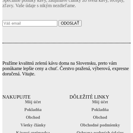
Špeciálne ponuky kávy, zaujímavé články zo sveta kávy, recepty,
zľavy. Vaše údaje s nikým nezdieľame.
Pražíme kvalitnú zelenú kávu doma na Slovensku, preto vám
ponúkame lepšie ceny a chuť. Čerstvo pražená, výberová, expresne
doručená. Vitajte.
NAKUPUJTE
DÔLEŽITÉ LINKY
Môj účet
Môj účet
Pokladňa
Pokladňa
Obchod
Obchod
Všetky články
Obchodné podmienky
Kávový sprievodca
Ochrana osobných údajov