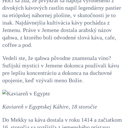
Hoci sa zdá, že prvýkrát sa nápoja vyrobeného z
divokých kávových rastlín napil legendárny pastier
na etiópskej náhornej plošine, v skutočnosti je to
inak. Najdávnejšia kultivácia kávy pochádza z
Jemenu. Práve v Jemene dostala arabský názov
qahwa, z ktorého boli odvodené slová káva, cafe,
coffee a pod.
Vedeli ste, že qahwa pôvodne znamenala víno?
Sufijskí mystici v Jemene dokonca používali kávu
pre lepšiu koncentráciu a dokonca na duchovné
opojenie, keď vzývali meno Božie.
Kaviareň v Egyptskej Káhire, 18 storočie
Do Mekky sa káva dostala v roku 1414 a začiatkom
16. storočia sa rozšírila z jemenského prístavu