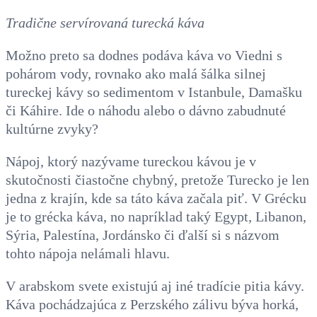
Tradične servírovaná turecká káva
Možno preto sa dodnes podáva káva vo Viedni s
pohárom vody, rovnako ako malá šálka silnej
tureckej kávy so sedimentom v Istanbule, Damašku
či Káhire. Ide o náhodu alebo o dávno zabudnuté
kultúrne zvyky?
Nápoj, ktorý nazývame tureckou kávou je v
skutočnosti čiastočne chybný, pretože Turecko je len
jedna z krajín, kde sa táto káva začala piť. V Grécku
je to grécka káva, no napríklad taký Egypt, Libanon,
Sýria, Palestína, Jordánsko či ďalší si s názvom
tohto nápoja nelámali hlavu.
V arabskom svete existujú aj iné tradície pitia kávy.
Káva pochádzajúca z Perzského zálivu býva horká,