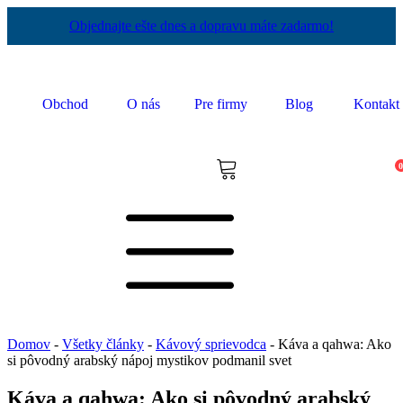
Objednajte ešte dnes a dopravu máte zadarmo!
Obchod
O nás
Pre firmy
Blog
Kontakt
Domov
-
Všetky články
-
Kávový sprievodca
-
Káva a qahwa: Ako
si pôvodný arabský nápoj mystikov podmanil svet
Káva a qahwa: Ako si pôvodný arabský