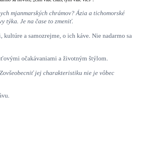
ávnych mjanmarských chrámov? Ázia a tichomorské
y týka. Je na čase to zmeniť.
ii, kultúre a samozrejme, o ich káve. Nie nadarmo sa
chuťovými očakávaniami a životným štýlom.
Zovšeobecniť jej charakteristiku nie je vôbec
ávu.