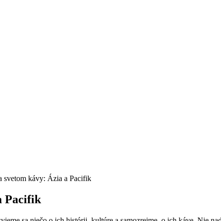
 svetom kávy: Ázia a Pacifik
 Pacifik
ieme sa niečo o ich histórii, kultúre a samozrejme, o ich káve. Nie nad