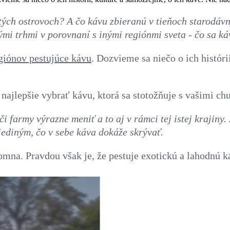
atých ostrovoch? A čo kávu zbieranú v tieňoch starod
i trhmi v porovnaní s inými regiónmi sveta - čo sa káv
giónov pestujúce kávu
. Dozvieme sa niečo o ich histór
najlepšie vybrať kávu, ktorá sa stotožňuje s vašimi 
 farmy výrazne meniť a to aj v rámci tej istej krajiny. 
 jediným, čo v sebe káva dokáže skrývať.
omna. Pravdou však je, že pestuje exotickú a lahodnú k