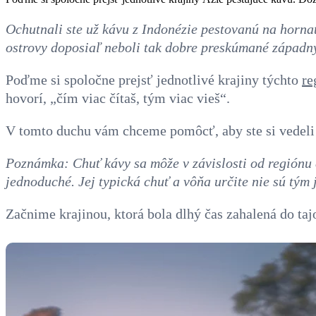
Ochutnali ste už kávu z Indonézie pestovanú na horn
ostrovy doposiaľ neboli tak dobre preskúmané západným
Poďme si spoločne prejsť jednotlivé krajiny týchto
re
hovorí, „čím viac čítaš, tým viac vieš“.
V tomto duchu vám chceme pomôcť, aby ste si vedeli 
Poznámka: Chuť kávy sa môže v závislosti od regiónu či
jednoduché. Jej typická chuť a vôňa určite nie sú tým
Začnime krajinou, ktorá bola dlhý čas zahalená do taj