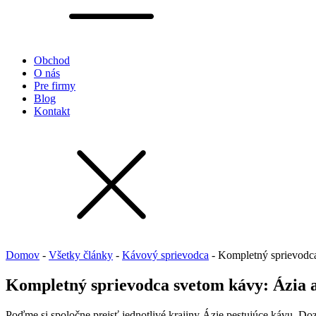
Obchod
O nás
Pre firmy
Blog
Kontakt
Domov
-
Všetky články
-
Kávový sprievodca
-
Kompletný sprievodca
Kompletný sprievodca svetom kávy: Ázia a
Poďme si spoločne prejsť jednotlivé krajiny Ázie pestujúce kávu. Dozv